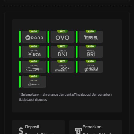
* Selama bank maintenance dan bank offline deposit dan penarikan
tidak dapat diproses
Deposit
Penarikan