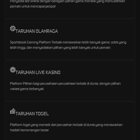
Penyedia slot online dengan beragam pilihan game menarik yang memudahkan
pemain untuk mencapai jackpot
TARUHAN OLAHRAGA
Sportsbook Gaming Platform Terbaik menawarkan lebih banyak game, odds yang
lebih tinggi, dan menyediakan pilihan yang lebih banyak untuk pemain.
TARUHAN LIVE KASINO
Platform Pilihan bagi perusahaan-perusahaan terbaik di dunia, dengan pilihan
variasi game terbanyak
TARUHAN TOGEL
Platform togel yang menarik dari perusahan terbaik di dunia yang menawarkan
hadiah kemenangan besar