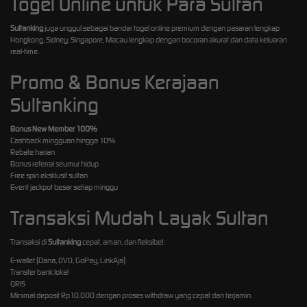
Togel Online untuk Para Sultan
Sultanking
juga unggul sebagai bandar togel online premium dengan pasaran lengkap
Hongkong, Sidney, Singapore, Macau lengkap dengan bocoran akurat dan data keluaran
real-time.
Promo & Bonus Kerajaan
Sultanking
Bonus New Member 100%
Cashback mingguan hingga 10%
Rebate harian
Bonus referral seumur hidup
Free spin eksklusif sultan
Event jackpot besar setiap minggu
Transaksi Mudah Layak Sultan
Transaksi di
Sultanking
cepat, aman, dan fleksibel:
E-wallet (Dana, OVO, GoPay, LinkAja)
Transfer bank lokal
QRIS
Minimal deposit Rp10.000 dengan proses withdraw yang cepat dan terjamin.