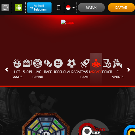
Main di
MASUK
DAFTAR
Telegram
HOT
SLOTS
LIVE
RACE
TOGEL
OLAHRAGA
CRASH
ARCADE
POKER
E-
SABUN
GAMES
CASINO
GAME
SPORTS
AYAM