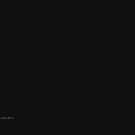
 real-time.