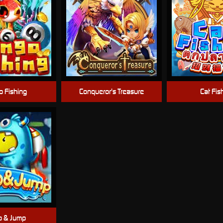
o Fishing
Conqueror's Treasure
Cat Fis
p & Jump