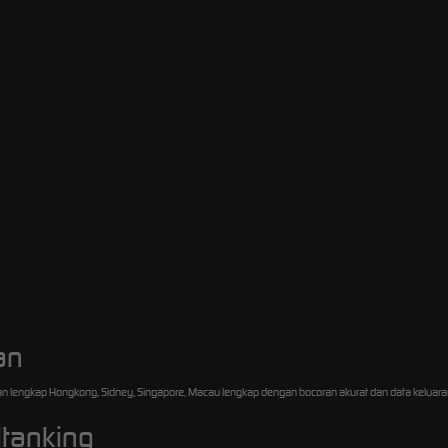
g
an
n lengkap Hongkong, Sidney, Singapore, Macau lengkap dengan bocoran akurat dan data keluaran
ltanking