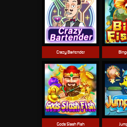
Crazy Bartender
Bing
Gods Slash Fish
Jum