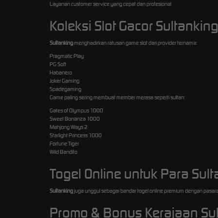
Layanan customer service yang cepat dan profesional
Koleksi Slot Gacor Sultankin
Sultanking
menghadirkan ratusan game slot dari provider ternama:
Pragmatic Play
PG Soft
Habanero
Joker Gaming
Spadegaming
Game paling sering membuat member merasa seperti sultan:
Gates of Olympus 1000
Sweet Bonanza 1000
Mahjong Ways 2
Starlight Princess 1000
Fortune Tiger
Wild Bandito
Togel Online untuk Para Sult
Sultanking
juga unggul sebagai bandar togel online premium dengan pasara
Promo & Bonus Kerajaan Su