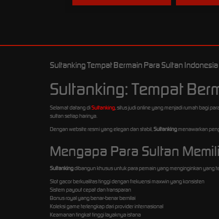
Sultanking Tempat Bermain Para Sultan Indones
Sultanking: Tempat Ber
Selamat datang di
Sultanking
, situs judi online yang menjadi rumah bagi pa
sultan setiap harinya.
Dengan website resmi yang elegan dan stabil,
Sultanking
menawarkan pengal
Mengapa Para Sultan Memili
Sultanking
dibangun khusus untuk para pemain yang menginginkan yang te
Slot gacor berkualitas tinggi dengan frekuensi maxwin yang konsisten
Sistem payout cepat dan transparan
Bonus royal yang benar-benar bernilai
Koleksi game terlengkap dari provider internasional
Keamanan tingkat tinggi layaknya istana