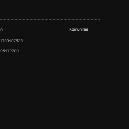
an
Komunitas
81389407528
806472208