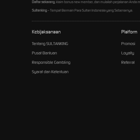
Daftar sekarang
, klaim bonus new member, dan mulailah perjalanan Anda
Sultanking
– Tempat Bermain Para Sultan Indonesia yang Sebenarnya.
Kebijaksanaan
Platform
Tentang SULTANKING
Promosi
Pusat Bantuan
Loyalty
Responsible Gambling
Referral
Syarat dan Ketentuan