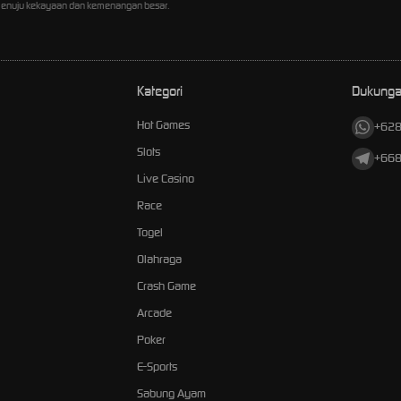
 menuju kekayaan dan kemenangan besar.
Kategori
Dukung
Hot Games
+62
Slots
+66
Live Casino
Race
Togel
Olahraga
Crash Game
Arcade
Poker
E-Sports
Sabung Ayam