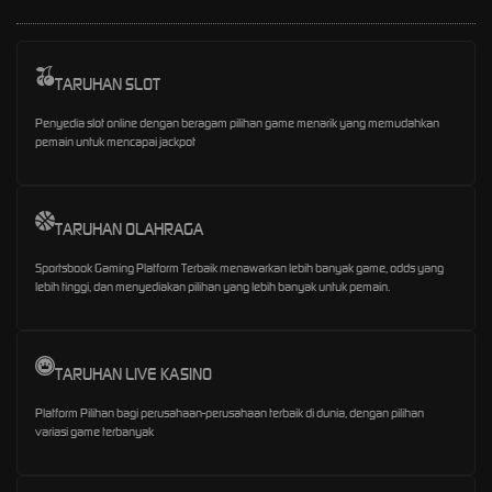
TARUHAN SLOT
Penyedia slot online dengan beragam pilihan game menarik yang memudahkan
pemain untuk mencapai jackpot
TARUHAN OLAHRAGA
Sportsbook Gaming Platform Terbaik menawarkan lebih banyak game, odds yang
lebih tinggi, dan menyediakan pilihan yang lebih banyak untuk pemain.
TARUHAN LIVE KASINO
Platform Pilihan bagi perusahaan-perusahaan terbaik di dunia, dengan pilihan
variasi game terbanyak