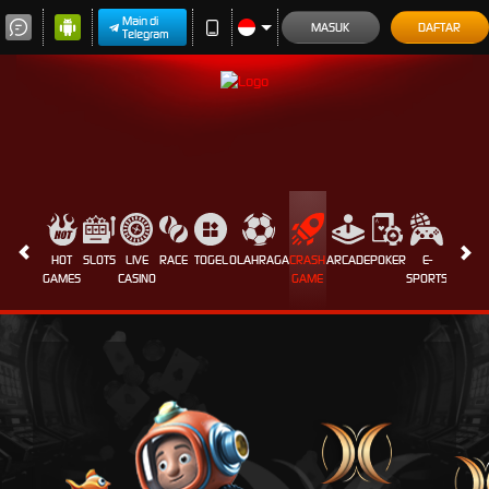
Main di
MASUK
DAFTAR
Telegram
HOT
SLOTS
LIVE
RACE
TOGEL
OLAHRAGA
CRASH
ARCADE
POKER
E-
SABUN
GAMES
CASINO
GAME
SPORTS
AYAM