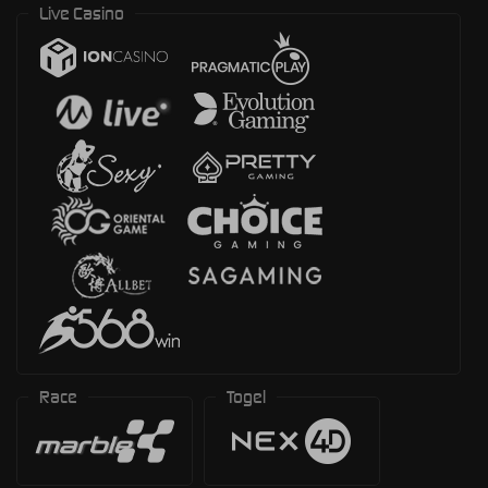
Live Casino
Race
Togel