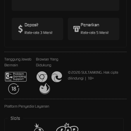
Deposit
Penarikan
Rata-rata 3 Menit
Rata-rata 5 Menit
Tanggung Jawab
Browser Yang
Bermain
Didukung
©2026 SULTANKING. Hak cipta
dilindungi | 18+
Platform Penyedia Layanan
Slots