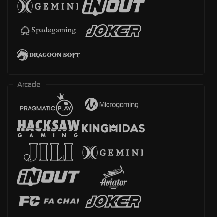
Arcade