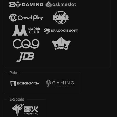
Poker
E-Sports