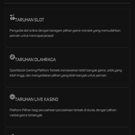
TARUHAN SLOT
Penyedia slot online dengan beragam pilihan game menarik yang memudahkan
pemain untuk mencapai jackpot
TARUHAN OLAHRAGA
Sportsbook Gaming Platform Terbaik menawarkan lebih banyak game, odds yang
lebih tinggi, dan menyediakan pilihan yang lebih banyak untuk pemain.
TARUHAN LIVE KASINO
Platform Pilihan bagi perusahaan-perusahaan terbaik di dunia, dengan pilihan
variasi game terbanyak