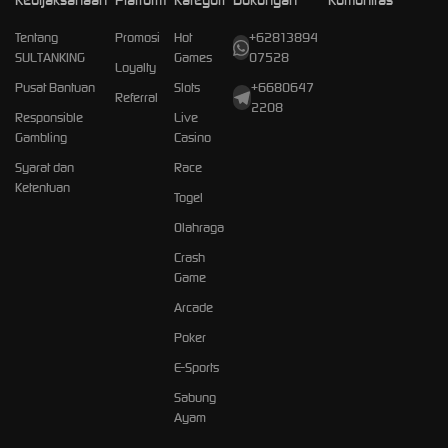
Tentang
Promosi
Hot
+62813894
SULTANKING
Games
07528
Loyalty
Pusat Bantuan
Slots
+6680647
Referral
2208
Responsible
Live
Gambling
Casino
Syarat dan
Race
Ketentuan
Togel
Olahraga
Crash
Game
Arcade
Poker
E-Sports
Sabung
Ayam