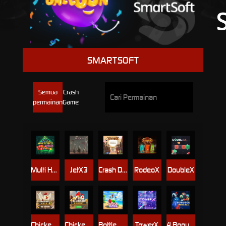
SMARTSOFT
Semua
Crash
permainan
Game
Multi Hot Wheel
JetX3
Crash Duel X
RodeoX
DoubleX
ChickenWays
Chicken Highway
Bottle Mania
TowerX
4 Bonuses Bonanza