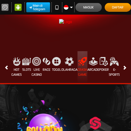
Main di
MASUK
DAFTAR
Telegram
HOT
SLOTS
LIVE
RACE
TOGEL
OLAHRAGA
CRASH
ARCADE
POKER
E-
SABUN
GAMES
CASINO
GAME
SPORTS
AYAM