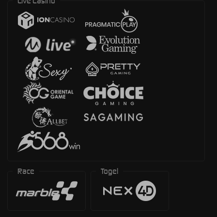
Live Casino
Race
Togel