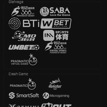
Olahraga
Crash Game