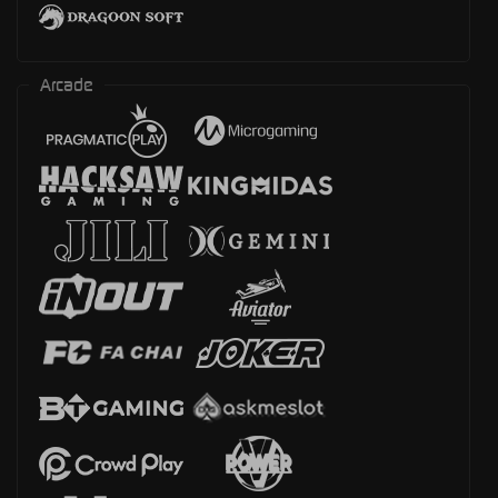
Arcade