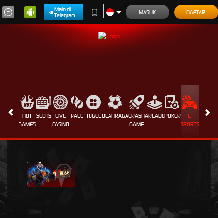
Main di
MASUK
DAFTAR
Telegram
HOT
SLOTS
LIVE
RACE
TOGEL
OLAHRAGA
CRASH
ARCADE
POKER
E-
SABUN
GAMES
CASINO
GAME
SPORTS
AYAM
i