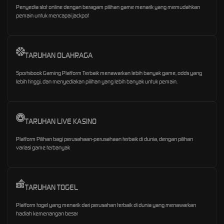
Penyedia slot online dengan beragam pilihan game menarik yang memudahkan
pemain untuk mencapai jackpot
TARUHAN OLAHRAGA
Sportsbook Gaming Platform Terbaik menawarkan lebih banyak game, odds yang
lebih tinggi, dan menyediakan pilihan yang lebih banyak untuk pemain.
TARUHAN LIVE KASINO
Platform Pilihan bagi perusahaan-perusahaan terbaik di dunia, dengan pilihan
variasi game terbanyak
TARUHAN TOGEL
Platform togel yang menarik dari perusahan terbaik di dunia yang menawarkan
hadiah kemenangan besar