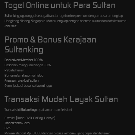
Togel Online untuk Para Sultan
Sultanking
juga unggul sebagai bandar togel online premium dengan pasaran lengkap
Hongkong, Sidney, Singapore, Macau lengkap dengan bocoran akurat dan data keluaran
real-time.
Promo & Bonus Kerajaan
Sultanking
Bonus New Member 100%
Cashback mingguan hingga 10%
Rebate harian
Bonus referral seumur hidup
Free spin eksklusif sultan
Event jackpot besar setiap minggu
Transaksi Mudah Layak Sultan
Transaksi di
Sultanking
cepat, aman, dan fleksibel:
E-wallet (Dana, OVO, GoPay, LinkAja)
Transfer bank lokal
QRIS
Minimal deposit Rp10.000 dengan proses withdraw yang cepat dan terjamin.