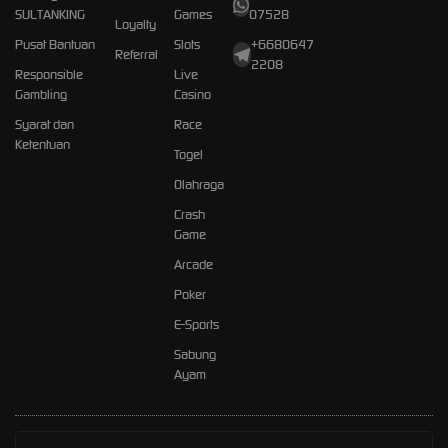
SULTANKING
Games
07528
Loyalty
Pusat Bantuan
Slots
+6680647
Referral
2208
Responsible
Live
Gambling
Casino
Syarat dan
Race
Ketentuan
Togel
Olahraga
Crash
Game
Arcade
Poker
E-Sports
Sabung
Ayam