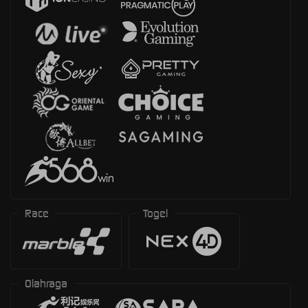
Race
Togel
Olahraga