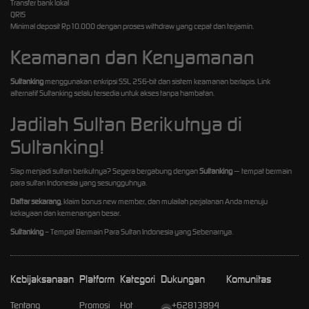
Transfer bank lokal
QRIS
Minimal deposit Rp10.000 dengan proses withdraw yang cepat dan terjamin.
Keamanan dan Kenyamanan
Sultanking
menggunakan enkripsi SSL 256-bit dan sistem keamanan berlapis. Link
alternatif Sultanking selalu tersedia untuk akses tanpa hambatan.
Jadilah Sultan Berikutnya di
Sultanking!
Siap menjadi sultan berikutnya? Segera bergabung dengan
Sultanking
— tempat bermain
para sultan Indonesia yang sesungguhnya.
Daftar sekarang
, klaim bonus new member, dan mulailah perjalanan Anda menuju
kekayaan dan kemenangan besar.
Sultanking
– Tempat Bermain Para Sultan Indonesia yang Sebenarnya.
Kebijaksanaan
Platform
Kategori
Dukungan
Komunitas
Tentang
Promosi
Hot
+62813894