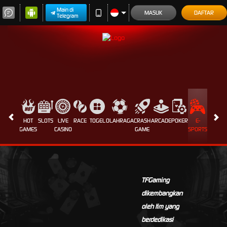
Main di
MASUK
DAFTAR
Telegram
HOT
SLOTS
LIVE
RACE
TOGEL
OLAHRAGA
CRASH
ARCADE
POKER
E-
SABUN
GAMES
CASINO
GAME
SPORTS
AYAM
TFGaming
dikembangkan
oleh tim yang
berdedikasi