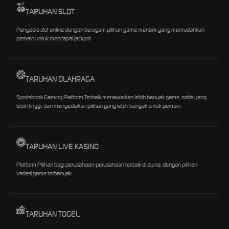
TARUHAN SLOT
Penyedia slot online dengan beragam pilihan game menarik yang memudahkan
pemain untuk mencapai jackpot
TARUHAN OLAHRAGA
Sportsbook Gaming Platform Terbaik menawarkan lebih banyak game, odds yang
lebih tinggi, dan menyediakan pilihan yang lebih banyak untuk pemain.
TARUHAN LIVE KASINO
Platform Pilihan bagi perusahaan-perusahaan terbaik di dunia, dengan pilihan
variasi game terbanyak
TARUHAN TOGEL