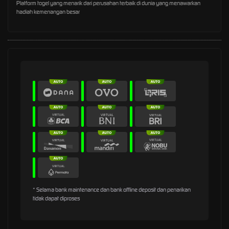
Platform togel yang menarik dari perusahan terbaik di dunia yang menawarkan
hadiah kemenangan besar
* Selama bank maintenance dan bank offline deposit dan penarikan
tidak dapat diproses