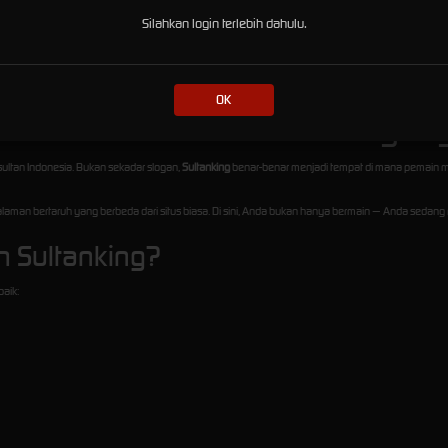
Silahkan login terlebih dahulu.
a yang Sebenarnya 2026
OK
main Para Sultan Indonesia y
 sultan Indonesia. Bukan sekadar slogan,
Sultanking
benar-benar menjadi tempat di mana pemain 
an bertaruh yang berbeda dari situs biasa. Di sini, Anda bukan hanya bermain — Anda sedang 
h Sultanking?
aik: