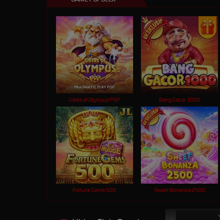
Gates of Olympus POP
Bang Gacor 1000
Fortune Gems 500
Sweet Bonanza 2500