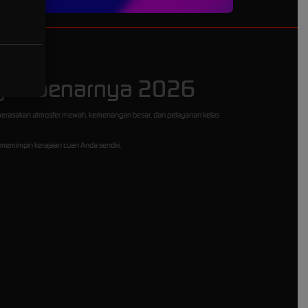
ang Sebenarnya 2026
merasakan atmosfer mewah, kemenangan besar, dan pelayanan kelas
memimpin kerajaan cuan Anda sendiri.