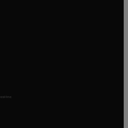
eal-time.