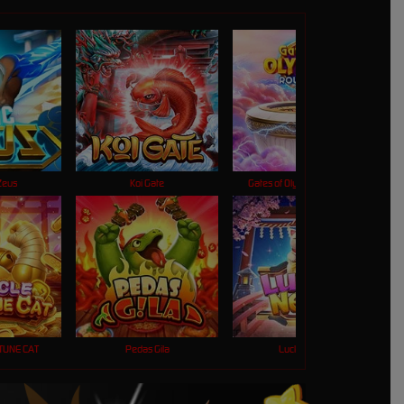
Zeus
Koi Gate
Gates of Olympus Roulette
TUNE CAT
Pedas Gila
Lucky Neko