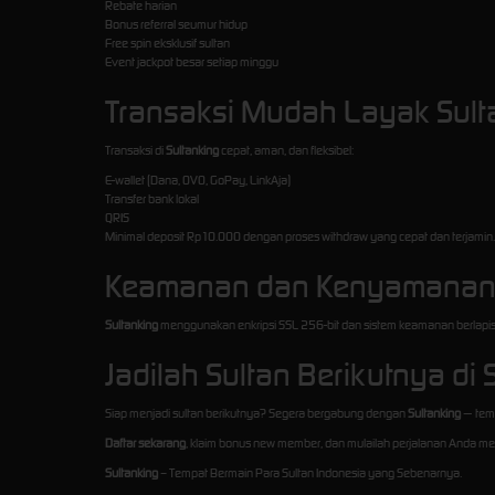
Rebate harian
Bonus referral seumur hidup
Free spin eksklusif sultan
Event jackpot besar setiap minggu
Transaksi Mudah Layak Sult
Transaksi di
Sultanking
cepat, aman, dan fleksibel:
E-wallet (Dana, OVO, GoPay, LinkAja)
Transfer bank lokal
QRIS
Minimal deposit Rp10.000 dengan proses withdraw yang cepat dan terjamin.
Keamanan dan Kenyamana
Sultanking
menggunakan enkripsi SSL 256-bit dan sistem keamanan berlapis. L
Jadilah Sultan Berikutnya di 
Siap menjadi sultan berikutnya? Segera bergabung dengan
Sultanking
— temp
Daftar sekarang
, klaim bonus new member, dan mulailah perjalanan Anda 
Sultanking
– Tempat Bermain Para Sultan Indonesia yang Sebenarnya.