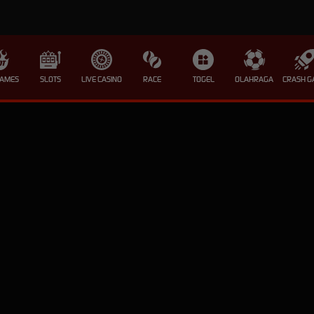
GAMES
SLOTS
LIVE CASINO
RACE
TOGEL
OLAHRAGA
CRASH 