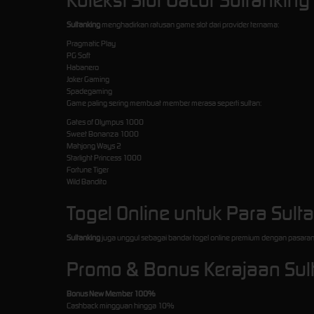
Sultanking
menghadirkan ratusan game slot dari provider ternama:
Pragmatic Play
PG Soft
Habanero
Joker Gaming
Spadegaming
Game paling sering membuat member merasa seperti sultan:
Gates of Olympus 1000
Sweet Bonanza 1000
Mahjong Ways 2
Starlight Princess 1000
Fortune Tiger
Wild Bandito
Togel Online untuk Para Sult
Sultanking
juga unggul sebagai bandar togel online premium dengan pasaran 
Promo & Bonus Kerajaan Sul
Bonus New Member 100%
Cashback mingguan hingga 10%