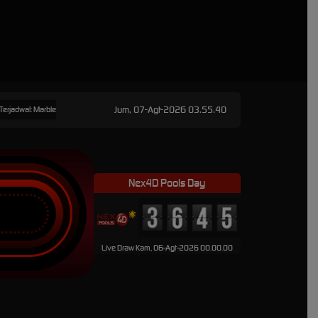
Jum, 07-Agt-2026 03.55.40
: MarbleX pada 31-Jul-2026 dari 00.00.00 sampai 31-Jul-2027 00.00.00. Selama waktu ini, Mar
Nex4D Pools Day
Live Draw Kam, 06-Agt-2026 00.00.00