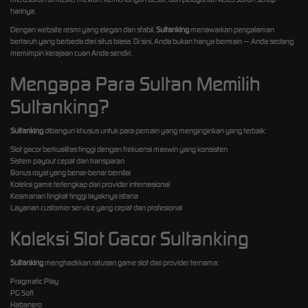
harinya.
Dengan website resmi yang elegan dan stabil,
Sultanking
menawarkan pengalaman
bertaruh yang berbeda dari situs biasa. Di sini, Anda bukan hanya bermain — Anda sedang
memimpin kerajaan cuan Anda sendiri.
Mengapa Para Sultan Memilih
Sultanking?
Sultanking
dibangun khusus untuk para pemain yang menginginkan yang terbaik:
Slot gacor berkualitas tinggi dengan frekuensi maxwin yang konsisten
Sistem payout cepat dan transparan
Bonus royal yang benar-benar bernilai
Koleksi game terlengkap dari provider internasional
Keamanan tingkat tinggi layaknya istana
Layanan customer service yang cepat dan profesional
Koleksi Slot Gacor Sultanking
Sultanking
menghadirkan ratusan game slot dari provider ternama:
Pragmatic Play
PG Soft
Habanero