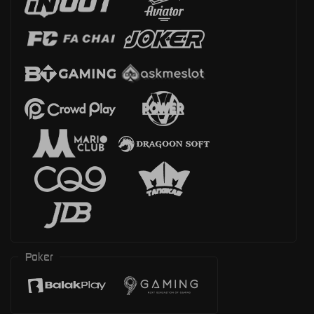
Poker