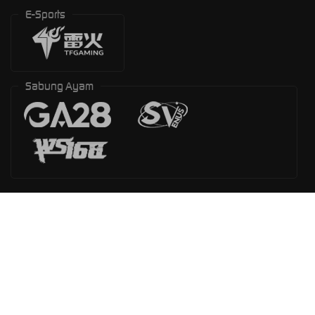
E-Sports
Sabung Ayam