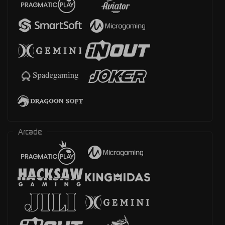
Arcade