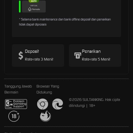
* Selama bank maintenance dan bank offline deposit dan penarikan
tidak dapat diproses
Deposit
Penarikan
Rata-rata 3 Menit
Rata-rata 5 Menit
Tanggung Jawab
Browser Yang
Bermain
Didukung
©2026 SULTANKING. Hak cipta
dilindungi | 18+