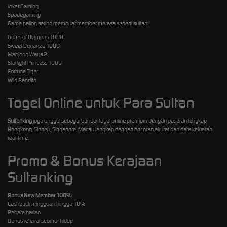
Joker Gaming
Spadegaming
Game paling sering membuat member merasa seperti sultan:
Gates of Olympus 1000
Sweet Bonanza 1000
Mahjong Ways 2
Starlight Princess 1000
Fortune Tiger
Wild Bandito
Togel Online untuk Para Sultan
Sultanking
juga unggul sebagai bandar togel online premium dengan pasaran lengkap
Hongkong, Sidney, Singapore, Macau lengkap dengan bocoran akurat dan data keluaran
real-time.
Promo & Bonus Kerajaan
Sultanking
Bonus New Member 100%
Cashback mingguan hingga 10%
Rebate harian
Bonus referral seumur hidup